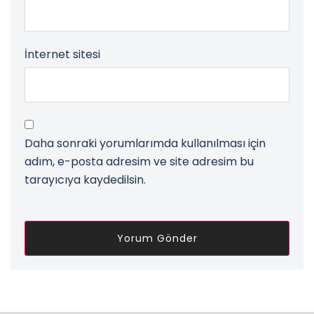
İnternet sitesi
Daha sonraki yorumlarımda kullanılması için
adım, e-posta adresim ve site adresim bu
tarayıcıya kaydedilsin.