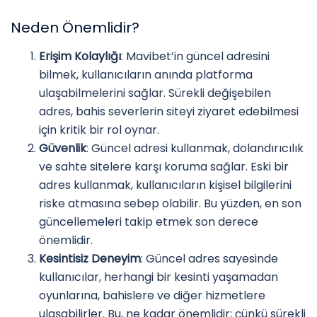
Neden Önemlidir?
Erişim Kolaylığı
: Mavibet’in güncel adresini
bilmek, kullanıcıların anında platforma
ulaşabilmelerini sağlar. Sürekli değişebilen
adres, bahis severlerin siteyi ziyaret edebilmesi
için kritik bir rol oynar.
Güvenlik
: Güncel adresi kullanmak, dolandırıcılık
ve sahte sitelere karşı koruma sağlar. Eski bir
adres kullanmak, kullanıcıların kişisel bilgilerini
riske atmasına sebep olabilir. Bu yüzden, en son
güncellemeleri takip etmek son derece
önemlidir.
Kesintisiz Deneyim
: Güncel adres sayesinde
kullanıcılar, herhangi bir kesinti yaşamadan
oyunlarına, bahislere ve diğer hizmetlere
ulaşabilirler. Bu, ne kadar önemlidir; çünkü sürekli