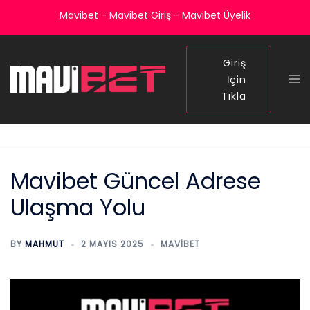
Skip
Mavibet - Mavibet Giriş - Mavibet Üyelik
to
content
Giriş
Tog
İçin
me
Tıkla
Mavibet Güncel Adrese
Ulaşma Yolu
BY
MAHMUT
2 MAYIS 2025
MAVIBET