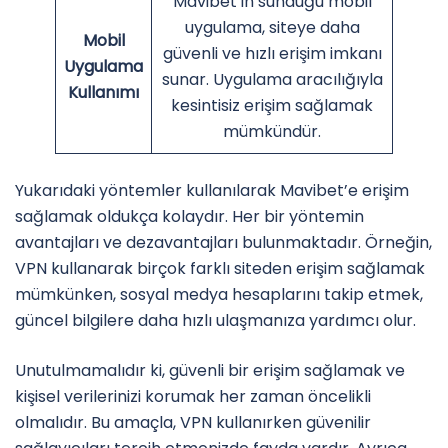
Mavibet’in sunduğu mobil
uygulama, siteye daha
Mobil
güvenli ve hızlı erişim imkanı
Uygulama
sunar. Uygulama aracılığıyla
Kullanımı
kesintisiz erişim sağlamak
mümkündür.
Yukarıdaki yöntemler kullanılarak Mavibet’e erişim
sağlamak oldukça kolaydır. Her bir yöntemin
avantajları ve dezavantajları bulunmaktadır. Örneğin,
VPN kullanarak birçok farklı siteden erişim sağlamak
mümkünken, sosyal medya hesaplarını takip etmek,
güncel bilgilere daha hızlı ulaşmanıza yardımcı olur.
Unutulmamalıdır ki, güvenli bir erişim sağlamak ve
kişisel verilerinizi korumak her zaman öncelikli
olmalıdır. Bu amaçla, VPN kullanırken güvenilir