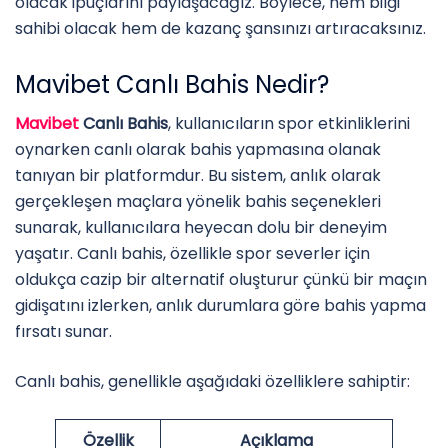
olacak ipuçlarını paylaşacağız. Böylece, hem bilgi
sahibi olacak hem de kazanç şansınızı artıracaksınız.
Mavibet Canlı Bahis Nedir?
Mavibet
Canlı Bahis
, kullanıcıların spor etkinliklerini
oynarken canlı olarak bahis yapmasına olanak
tanıyan bir platformdur. Bu sistem, anlık olarak
gerçekleşen maçlara yönelik bahis seçenekleri
sunarak, kullanıcılara heyecan dolu bir deneyim
yaşatır. Canlı bahis, özellikle spor severler için
oldukça cazip bir alternatif oluşturur çünkü bir maçın
gidişatını izlerken, anlık durumlara göre bahis yapma
fırsatı sunar.
Canlı bahis, genellikle aşağıdaki özelliklere sahiptir:
Özellik
Açıklama