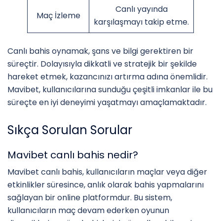
Canlı yayında
Maç İzleme
karşılaşmayı takip etme.
Canlı bahis oynamak, şans ve bilgi gerektiren bir
süreçtir. Dolayısıyla dikkatli ve stratejik bir şekilde
hareket etmek, kazancınızı artırma adına önemlidir.
Mavibet, kullanıcılarına sunduğu çeşitli imkanlar ile bu
süreçte en iyi deneyimi yaşatmayı amaçlamaktadır.
Sıkça Sorulan Sorular
Mavibet canlı bahis nedir?
Mavibet canlı bahis, kullanıcıların maçlar veya diğer
etkinlikler süresince, anlık olarak bahis yapmalarını
sağlayan bir online platformdur. Bu sistem,
kullanıcıların maç devam ederken oyunun