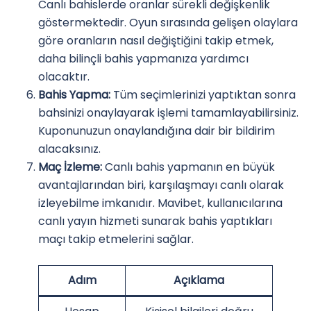
Canlı bahislerde oranlar sürekli değişkenlik
göstermektedir. Oyun sırasında gelişen olaylara
göre oranların nasıl değiştiğini takip etmek,
daha bilinçli bahis yapmanıza yardımcı
olacaktır.
Bahis Yapma:
Tüm seçimlerinizi yaptıktan sonra
bahsinizi onaylayarak işlemi tamamlayabilirsiniz.
Kuponunuzun onaylandığına dair bir bildirim
alacaksınız.
Maç İzleme:
Canlı bahis yapmanın en büyük
avantajlarından biri, karşılaşmayı canlı olarak
izleyebilme imkanıdır. Mavibet, kullanıcılarına
canlı yayın hizmeti sunarak bahis yaptıkları
maçı takip etmelerini sağlar.
Adım
Açıklama