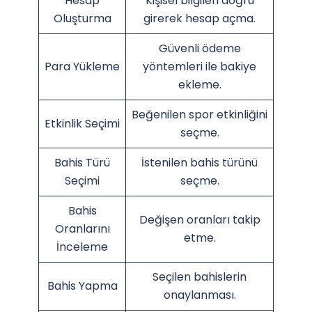
Hesap
Kişisel bilgileri doğru
Oluşturma
girerek hesap açma.
Güvenli ödeme
Para Yükleme
yöntemleri ile bakiye
ekleme.
Beğenilen spor etkinliğini
Etkinlik Seçimi
seçme.
Bahis Türü
İstenilen bahis türünü
Seçimi
seçme.
Bahis
Değişen oranları takip
Oranlarını
etme.
İnceleme
Seçilen bahislerin
Bahis Yapma
onaylanması.