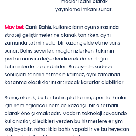
maçları canlı olarak
yayınlama imkanı sunar.
Mavibet
Canlı Bahis
, kullanıcıların oyun sırasında
strateji geliştirmelerine olanak tanırken, aynı
zamanda tatmin edici bir kazanç elde etme şansı
sunar. Bahis severler, maçları izlerken, takımın
performansını değerlendirerek daha doğru
tahminlerde bulunabilirler. Bu sayede, sadece
sonuçları tahmin etmekle kalmaz, aynı zamanda
kazanma olasılıklarını artıracak kararlar alabilirler.
Sonuç olarak, bu tür bahis platformu, spor tutkunları
için hem eğlenceli hem de kazançlı bir alternatif
olarak öne çıkmaktadır. Modern teknoloji sayesinde
kullanıcılar, diledikleri yerden bu hizmetlere erişim
sağlayabilir, rahatlıkla bahis yapabilir ve bu heyecan