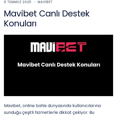
5 TEMMUZ 2025
MAVIBET
Mavibet Canlı Destek
Konuları
Mavibet, online bahis dünyasında kullanıcılarına
sunduğu çeşitli hizmetlerle dikkat çekiyor. Bu