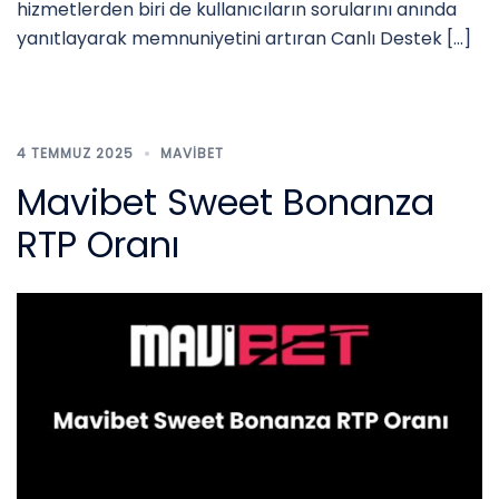
hizmetlerden biri de kullanıcıların sorularını anında
yanıtlayarak memnuniyetini artıran Canlı Destek […]
4 TEMMUZ 2025
MAVIBET
Mavibet Sweet Bonanza
RTP Oranı