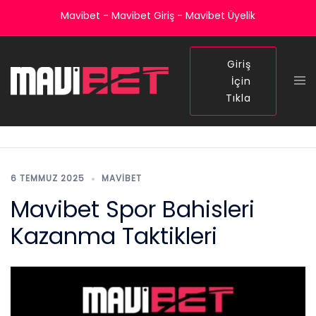
Skip
Mavibet - Mavibet Giriş - Mavibet Üyelik
to
content
Giriş
Tog
İçin
me
Tıkla
6 TEMMUZ 2025
MAVIBET
Mavibet Spor Bahisleri
Kazanma Taktikleri