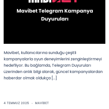
Mavibet, kullanıcılarına sunduğu çeşitli
kampanyalarla oyun deneyimlerini zenginleştirmeyi
hedefliyor. Bu bağlamda, Telegram Duyuruları
üzerinden anlık bilgi alarak, güncel kampanyalardan
haberdar olmak oldukça […]
4 TEMMUZ 2025
MAVIBET