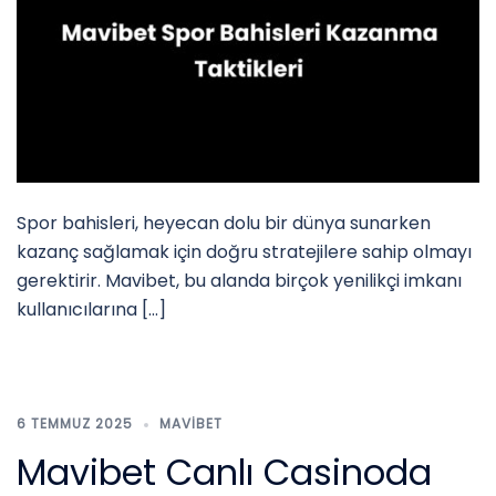
Spor bahisleri, heyecan dolu bir dünya sunarken
kazanç sağlamak için doğru stratejilere sahip olmayı
gerektirir. Mavibet, bu alanda birçok yenilikçi imkanı
kullanıcılarına […]
6 TEMMUZ 2025
MAVIBET
Mavibet Canlı Casinoda