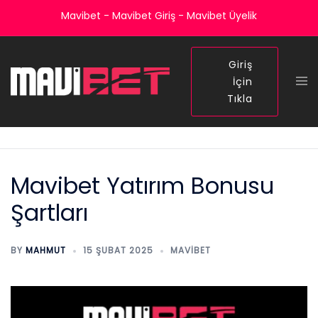
Skip
Mavibet - Mavibet Giriş - Mavibet Üyelik
to
content
Giriş
Tog
İçin
me
Tıkla
Mavibet Yatırım Bonusu
Şartları
BY
MAHMUT
15 ŞUBAT 2025
MAVIBET