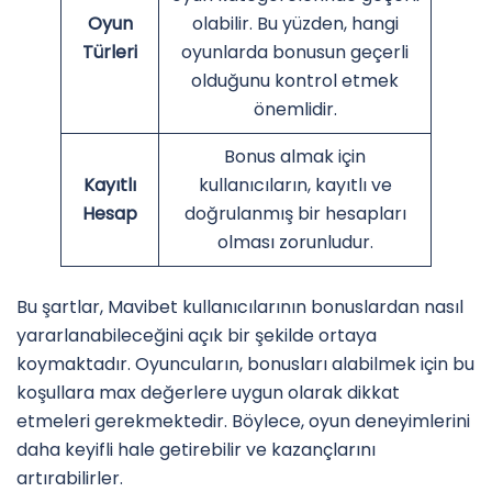
Oyun
olabilir. Bu yüzden, hangi
Türleri
oyunlarda bonusun geçerli
olduğunu kontrol etmek
önemlidir.
Bonus almak için
Kayıtlı
kullanıcıların, kayıtlı ve
Hesap
doğrulanmış bir hesapları
olması zorunludur.
Bu şartlar, Mavibet kullanıcılarının bonuslardan nasıl
yararlanabileceğini açık bir şekilde ortaya
koymaktadır. Oyuncuların, bonusları alabilmek için bu
koşullara max değerlere uygun olarak dikkat
etmeleri gerekmektedir. Böylece, oyun deneyimlerini
daha keyifli hale getirebilir ve kazançlarını
artırabilirler.