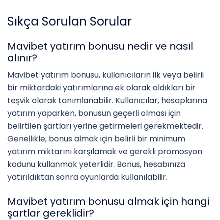
Sıkça Sorulan Sorular
Mavibet yatırım bonusu nedir ve nasıl
alınır?
Mavibet yatırım bonusu, kullanıcıların ilk veya belirli
bir miktardaki yatırımlarına ek olarak aldıkları bir
teşvik olarak tanımlanabilir. Kullanıcılar, hesaplarına
yatırım yaparken, bonusun geçerli olması için
belirtilen şartları yerine getirmeleri gerekmektedir.
Genellikle, bonus almak için belirli bir minimum
yatırım miktarını karşılamak ve gerekli promosyon
kodunu kullanmak yeterlidir. Bonus, hesabınıza
yatırıldıktan sonra oyunlarda kullanılabilir.
Mavibet yatırım bonusu almak için hangi
şartlar gereklidir?