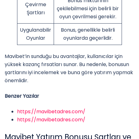
Bonus miktarının
Çevirme
çekilebilmesi için belirli bir
Şartları
oyun çevrilmesi gerekir.
Uygulanabilir
Bonus, genellikle belirli
Oyunlar
oyunlarda geçerlidir.
Mavibet’in sunduğu bu avantajlar, kullanıcılar için
yüksek kazanç fırsatları sunar. Bu nedenle, bonusun
şartlarını iyi incelemek ve buna göre yatırım yapmak
önemlidir.
Benzer Yazılar
https://mavibetadres.com/
https://mavibetadres.com/
Mavibet Yatırım Bonusu Şartları ve