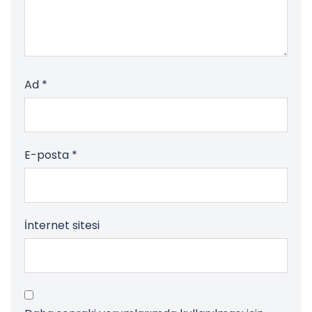
Ad
*
E-posta
*
İnternet sitesi