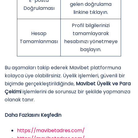
E-posta
gelen doğrulama
Doğrulaması
linkine tıklayın.
Profil bilgilerinizi
Hesap
tamamlayarak
Tamamlanması
hesabınızı yönetmeye
başlayın.
Bu aşamaları takip ederek Mavibet platformuna
kolayca üye olabilirsiniz. Üyelik işlemleri, güvenli bir
biçimde gerçekleştirildiğinde,
Mavibet Üyelik ve Para
Çekimi
işlemlerini de sorunsuz bir şekilde yapmanıza
olanak tanır.
Daha Fazlasını Keşfedin
https://mavibetadres.com/