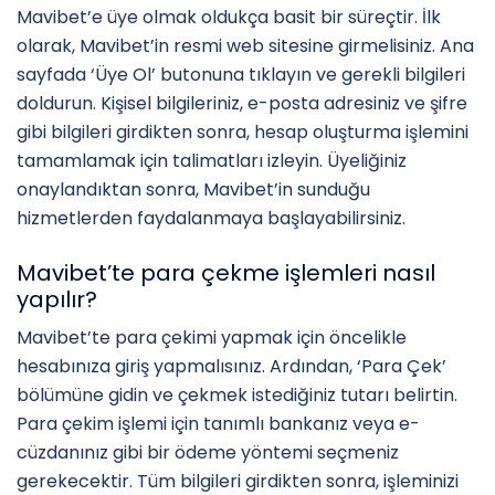
Mavibet’e üye olmak oldukça basit bir süreçtir. İlk
olarak, Mavibet’in resmi web sitesine girmelisiniz. Ana
sayfada ‘Üye Ol’ butonuna tıklayın ve gerekli bilgileri
doldurun. Kişisel bilgileriniz, e-posta adresiniz ve şifre
gibi bilgileri girdikten sonra, hesap oluşturma işlemini
tamamlamak için talimatları izleyin. Üyeliğiniz
onaylandıktan sonra, Mavibet’in sunduğu
hizmetlerden faydalanmaya başlayabilirsiniz.
Mavibet’te para çekme işlemleri nasıl
yapılır?
Mavibet’te para çekimi yapmak için öncelikle
hesabınıza giriş yapmalısınız. Ardından, ‘Para Çek’
bölümüne gidin ve çekmek istediğiniz tutarı belirtin.
Para çekim işlemi için tanımlı bankanız veya e-
cüzdanınız gibi bir ödeme yöntemi seçmeniz
gerekecektir. Tüm bilgileri girdikten sonra, işleminizi