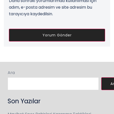
Daha sonraki yorumlarımda kullanılması için
adım, e-posta adresim ve site adresim bu
tarayıcıya kaydedilsin.
Ara
A
Son Yazılar