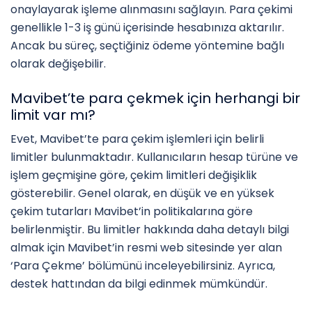
onaylayarak işleme alınmasını sağlayın. Para çekimi
genellikle 1-3 iş günü içerisinde hesabınıza aktarılır.
Ancak bu süreç, seçtiğiniz ödeme yöntemine bağlı
olarak değişebilir.
Mavibet’te para çekmek için herhangi bir
limit var mı?
Evet, Mavibet’te para çekim işlemleri için belirli
limitler bulunmaktadır. Kullanıcıların hesap türüne ve
işlem geçmişine göre, çekim limitleri değişiklik
gösterebilir. Genel olarak, en düşük ve en yüksek
çekim tutarları Mavibet’in politikalarına göre
belirlenmiştir. Bu limitler hakkında daha detaylı bilgi
almak için Mavibet’in resmi web sitesinde yer alan
‘Para Çekme’ bölümünü inceleyebilirsiniz. Ayrıca,
destek hattından da bilgi edinmek mümkündür.