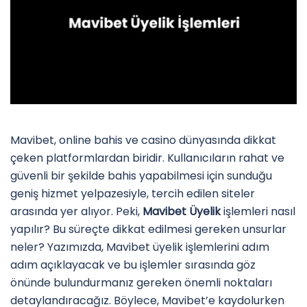
Mavibet, online bahis ve casino dünyasında dikkat
çeken platformlardan biridir. Kullanıcıların rahat ve
güvenli bir şekilde bahis yapabilmesi için sunduğu
geniş hizmet yelpazesiyle, tercih edilen siteler
arasında yer alıyor. Peki,
Mavibet Üyelik
işlemleri nasıl
yapılır? Bu süreçte dikkat edilmesi gereken unsurlar
neler? Yazımızda, Mavibet üyelik işlemlerini adım
adım açıklayacak ve bu işlemler sırasında göz
önünde bulundurmanız gereken önemli noktaları
detaylandıracağız. Böylece, Mavibet’e kaydolurken