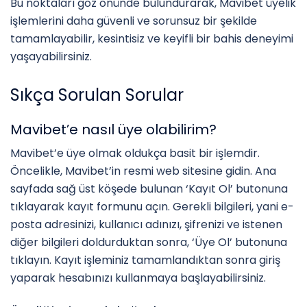
Bu noktaları göz önünde bulundurarak, Mavibet üyelik
işlemlerini daha güvenli ve sorunsuz bir şekilde
tamamlayabilir, kesintisiz ve keyifli bir bahis deneyimi
yaşayabilirsiniz.
Sıkça Sorulan Sorular
Mavibet’e nasıl üye olabilirim?
Mavibet’e üye olmak oldukça basit bir işlemdir.
Öncelikle, Mavibet’in resmi web sitesine gidin. Ana
sayfada sağ üst köşede bulunan ‘Kayıt Ol’ butonuna
tıklayarak kayıt formunu açın. Gerekli bilgileri, yani e-
posta adresinizi, kullanıcı adınızı, şifrenizi ve istenen
diğer bilgileri doldurduktan sonra, ‘Üye Ol’ butonuna
tıklayın. Kayıt işleminiz tamamlandıktan sonra giriş
yaparak hesabınızı kullanmaya başlayabilirsiniz.