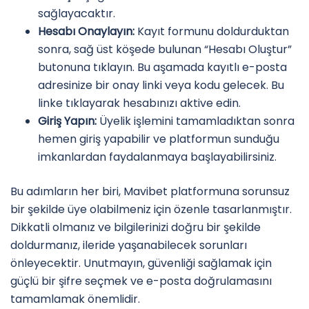
sağlayacaktır.
Hesabı Onaylayın:
Kayıt formunu doldurduktan
sonra, sağ üst köşede bulunan “Hesabı Oluştur”
butonuna tıklayın. Bu aşamada kayıtlı e-posta
adresinize bir onay linki veya kodu gelecek. Bu
linke tıklayarak hesabınızı aktive edin.
Giriş Yapın:
Üyelik işlemini tamamladıktan sonra
hemen giriş yapabilir ve platformun sunduğu
imkanlardan faydalanmaya başlayabilirsiniz.
Bu adımların her biri, Mavibet platformuna sorunsuz
bir şekilde üye olabilmeniz için özenle tasarlanmıştır.
Dikkatli olmanız ve bilgilerinizi doğru bir şekilde
doldurmanız, ileride yaşanabilecek sorunları
önleyecektir. Unutmayın, güvenliği sağlamak için
güçlü bir şifre seçmek ve e-posta doğrulamasını
tamamlamak önemlidir.