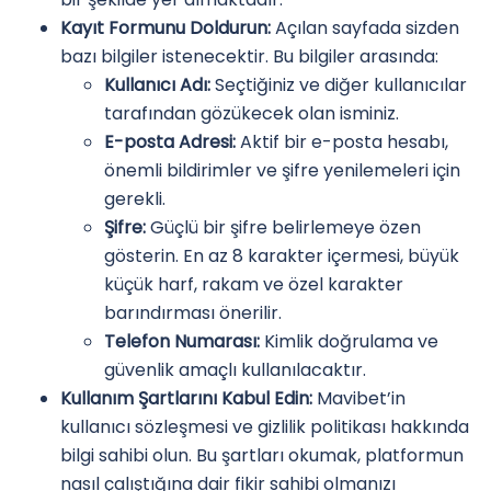
Kayıt Formunu Doldurun:
Açılan sayfada sizden
bazı bilgiler istenecektir. Bu bilgiler arasında:
Kullanıcı Adı:
Seçtiğiniz ve diğer kullanıcılar
tarafından gözükecek olan isminiz.
E-posta Adresi:
Aktif bir e-posta hesabı,
önemli bildirimler ve şifre yenilemeleri için
gerekli.
Şifre:
Güçlü bir şifre belirlemeye özen
gösterin. En az 8 karakter içermesi, büyük
küçük harf, rakam ve özel karakter
barındırması önerilir.
Telefon Numarası:
Kimlik doğrulama ve
güvenlik amaçlı kullanılacaktır.
Kullanım Şartlarını Kabul Edin:
Mavibet’in
kullanıcı sözleşmesi ve gizlilik politikası hakkında
bilgi sahibi olun. Bu şartları okumak, platformun
nasıl çalıştığına dair fikir sahibi olmanızı