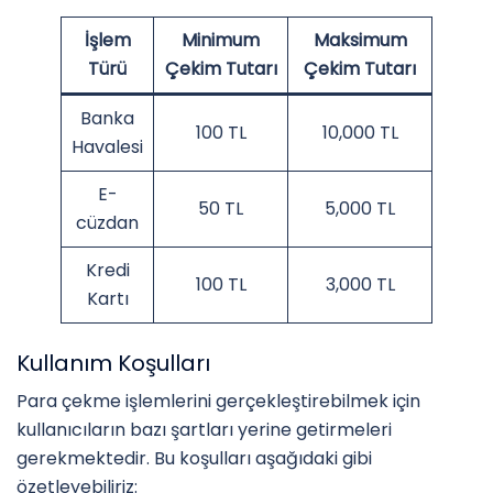
İşlem
Minimum
Maksimum
Türü
Çekim Tutarı
Çekim Tutarı
Banka
100 TL
10,000 TL
Havalesi
E-
50 TL
5,000 TL
cüzdan
Kredi
100 TL
3,000 TL
Kartı
Kullanım Koşulları
Para çekme işlemlerini gerçekleştirebilmek için
kullanıcıların bazı şartları yerine getirmeleri
gerekmektedir. Bu koşulları aşağıdaki gibi
özetleyebiliriz: