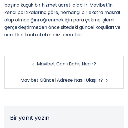
başına küçük bir hizmet ücreti alabilir. Mavibet’in
kendi politikalarına göre, herhangi bir ekstra masraf
olup olmadığını öğrenmek için para çekme işlemi
gerçekleştirmeden önce sitedeki güncel koşulları ve
ücretleri kontrol etmeniz önemlidir.
Post
Mavibet Canlı Bahis Nedir?
navigation
Mavibet Güncel Adrese Nasıl Ulaşılır?
Bir yanıt yazın