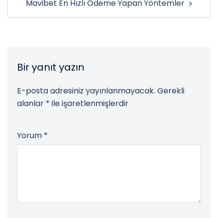
Mavibet En Hızlı Ödeme Yapan Yöntemler
Bir yanıt yazın
E-posta adresiniz yayınlanmayacak.
Gerekli
alanlar
*
ile işaretlenmişlerdir
Yorum
*