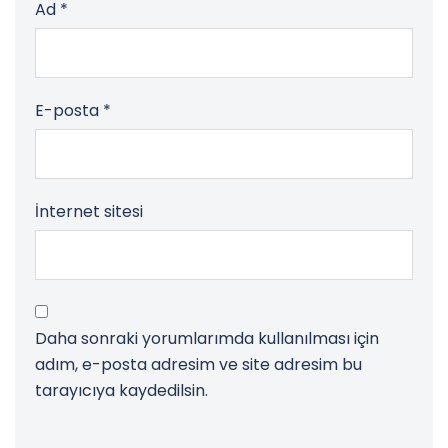
Ad
*
E-posta
*
İnternet sitesi
Daha sonraki yorumlarımda kullanılması için
adım, e-posta adresim ve site adresim bu
tarayıcıya kaydedilsin.