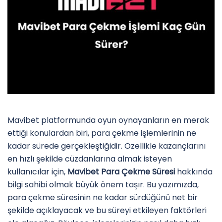
Mavibet platformunda oyun oynayanların en merak
ettiği konulardan biri, para çekme işlemlerinin ne
kadar sürede gerçekleştiğidir. Özellikle kazançlarını
en hızlı şekilde cüzdanlarına almak isteyen
kullanıcılar için,
Mavibet Para Çekme Süresi
hakkında
bilgi sahibi olmak büyük önem taşır. Bu yazımızda,
para çekme süresinin ne kadar sürdüğünü net bir
şekilde açıklayacak ve bu süreyi etkileyen faktörleri