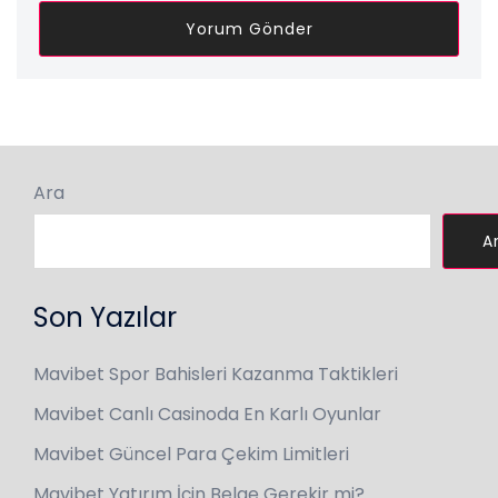
Ara
A
Son Yazılar
Mavibet Spor Bahisleri Kazanma Taktikleri
Mavibet Canlı Casinoda En Karlı Oyunlar
Mavibet Güncel Para Çekim Limitleri
Mavibet Yatırım İçin Belge Gerekir mi?