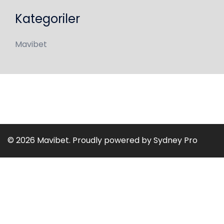
Kategoriler
Mavibet
© 2026 Mavibet. Proudly powered by
Sydney Pro