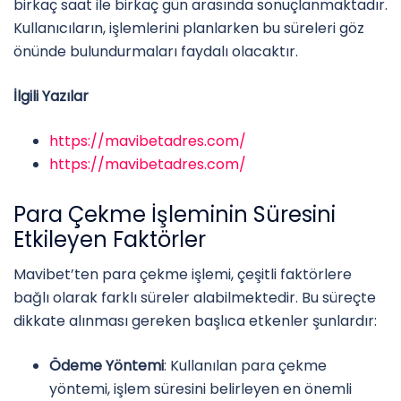
birkaç saat ile birkaç gün arasında sonuçlanmaktadır.
Kullanıcıların, işlemlerini planlarken bu süreleri göz
önünde bulundurmaları faydalı olacaktır.
İlgili Yazılar
https://mavibetadres.com/
https://mavibetadres.com/
Para Çekme İşleminin Süresini
Etkileyen Faktörler
Mavibet’ten para çekme işlemi, çeşitli faktörlere
bağlı olarak farklı süreler alabilmektedir. Bu süreçte
dikkate alınması gereken başlıca etkenler şunlardır:
Ödeme Yöntemi
: Kullanılan para çekme
yöntemi, işlem süresini belirleyen en önemli