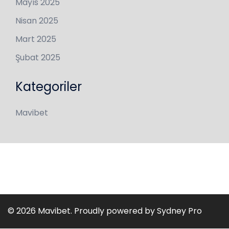
Mayıs 2025
Nisan 2025
Mart 2025
Şubat 2025
Kategoriler
Mavibet
© 2026 Mavibet. Proudly powered by
Sydney Pro