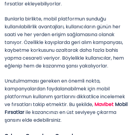
fırsatlar ekleyebiliyorlar.
Bunlarla birlikte, mobil platformun sunduğu
kullanılabilirlik avantajları, kullanıcıların günün her
saati ve her yerden erişim sağlamasına olanak
tanıyor. Özellikle kayıplarda geri alım kampanyası,
kaybetme korkusunu azaltarak daha fazla bahis
yapma cesareti veriyor. Böylelikle kullanıcılar, hem
eğlenip hem de kazanma şansı yakalıyorlar.
Unutulmaması gereken en önemli nokta,
kampanyalardan faydalanabilmek için mobil
platformun kullanım şartlarını dikkatlice incelemek
ve fırsatları takip etmektir. Bu şekilde,
Mavibet
Mobil
Fırsatlar
ile kazancınızı en üst seviyeye çıkarma
şansını elde edebilirsiniz.