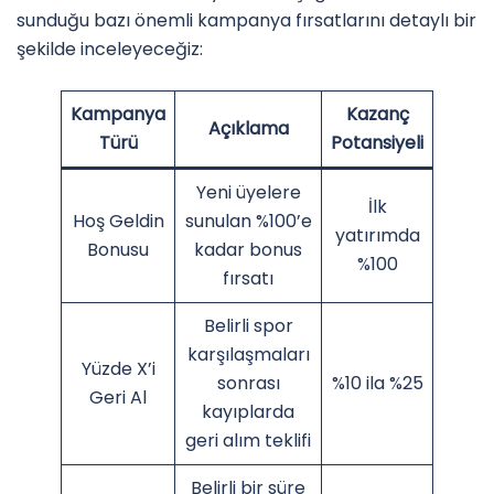
sunduğu bazı önemli kampanya fırsatlarını detaylı bir
şekilde inceleyeceğiz:
Kampanya
Kazanç
Açıklama
Türü
Potansiyeli
Yeni üyelere
İlk
Hoş Geldin
sunulan %100’e
yatırımda
Bonusu
kadar bonus
%100
fırsatı
Belirli spor
karşılaşmaları
Yüzde X’i
sonrası
%10 ila %25
Geri Al
kayıplarda
geri alım teklifi
Belirli bir süre