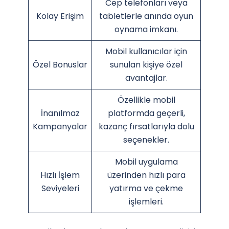
Cep telefonları veya
Kolay Erişim
tabletlerle anında oyun
oynama imkanı.
Mobil kullanıcılar için
Özel Bonuslar
sunulan kişiye özel
avantajlar.
Özellikle mobil
İnanılmaz
platformda geçerli,
Kampanyalar
kazanç fırsatlarıyla dolu
seçenekler.
Mobil uygulama
Hızlı İşlem
üzerinden hızlı para
Seviyeleri
yatırma ve çekme
işlemleri.