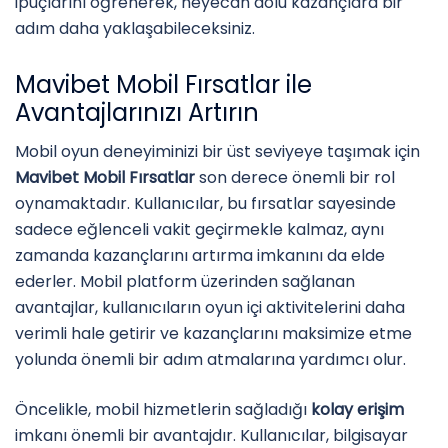
ipuçlarını öğrenerek, heyecan dolu kazançlara bir
adım daha yaklaşabileceksiniz.
Mavibet Mobil Fırsatlar ile
Avantajlarınızı Artırın
Mobil oyun deneyiminizi bir üst seviyeye taşımak için
Mavibet Mobil Fırsatlar
son derece önemli bir rol
oynamaktadır. Kullanıcılar, bu fırsatlar sayesinde
sadece eğlenceli vakit geçirmekle kalmaz, aynı
zamanda kazançlarını artırma imkanını da elde
ederler. Mobil platform üzerinden sağlanan
avantajlar, kullanıcıların oyun içi aktivitelerini daha
verimli hale getirir ve kazançlarını maksimize etme
yolunda önemli bir adım atmalarına yardımcı olur.
Öncelikle, mobil hizmetlerin sağladığı
kolay erişim
imkanı önemli bir avantajdır. Kullanıcılar, bilgisayar