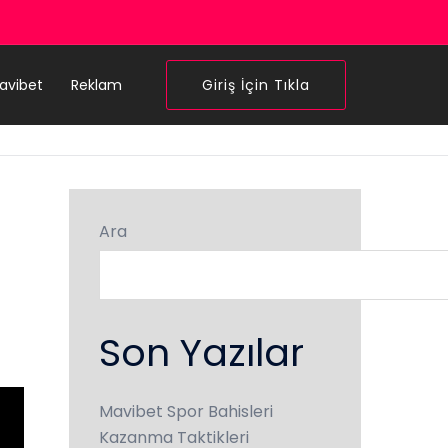
avibet
Reklam
Giriş İçin Tıkla
Ara
Son Yazılar
Mavibet Spor Bahisleri
Kazanma Taktikleri