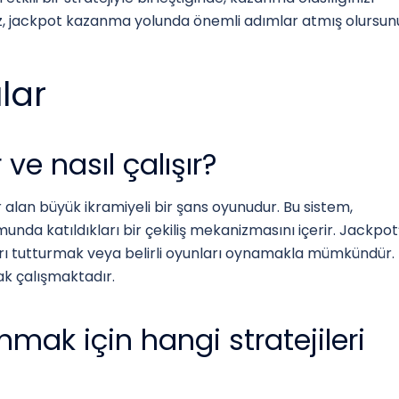
sanız, jackpot kazanma yolunda önemli adımlar atmış olursun
lar
ve nasıl çalışır?
lan büyük ikramiyeli bir şans oyunudur. Bu sistem,
umunda katıldıkları bir çekiliş mekanizmasını içerir. Jackpot
ları tutturmak veya belirli oyunları oynamakla mümkündür.
rak çalışmaktadır.
mak için hangi stratejileri