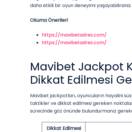
daha etkili bir oyun deneyimi yaşayabilirsini
Okuma Önerileri
https://mavibetadres.com/
https://mavibetadres.com/
Mavibet Jackpot 
Dikkat Edilmesi Ge
Mavibet jackpotları, oyuncuların hayalini süs
taktikler ve dikkat edilmesi gereken noktal
sürecinde göz önünde bulundurmanız gereke
Dikkat Edilmesi