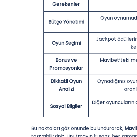
Gerekenler
Oyun oynamadan
Bütçe Yönetimi
Jackpot ödüllerin
Oyun Seçimi
ke
Bonus ve
Mavibet’teki me
Promosyonlar
Dikkatli Oyun
Oynadığınız oyun
Analizi
oranl
Diğer oyuncuların d
Sosyal Bilgiler
Bu noktaları göz önünde bulundurarak,
Mavib
taşıyabilirsiniz. Unutmayın ki şans, her zaman 