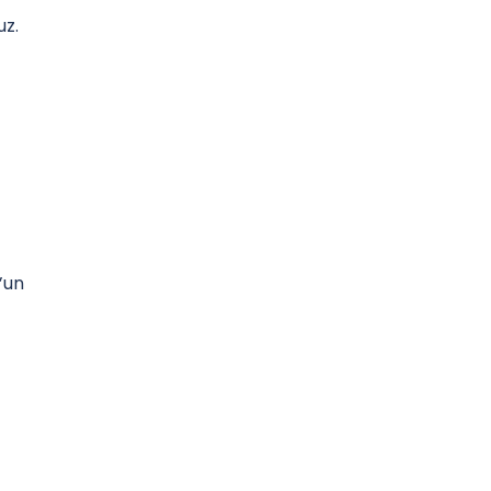
uz.
’un