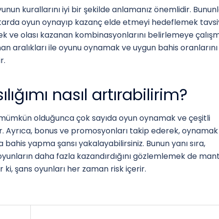
nun kurallarını iyi bir şekilde anlamanız önemlidir. Bunun
miktarda oyun oynayıp kazanç elde etmeyi hedeflemek tavs
tmek ve olası kazanan kombinasyonlarını belirlemeye çalış
zaman aralıkları ile oyunu oynamak ve uygun bahis oranlarını
r.
ığımı nasıl artırabilirim?
n, mümkün olduğunca çok sayıda oyun oynamak ve çeşitli
 Ayrıca, bonus ve promosyonları takip ederek, oynamak
a bahis yapma şansı yakalayabilirsiniz. Bunun yanı sıra,
 oyunların daha fazla kazandırdığını gözlemlemek de mantı
 ki, şans oyunları her zaman risk içerir.