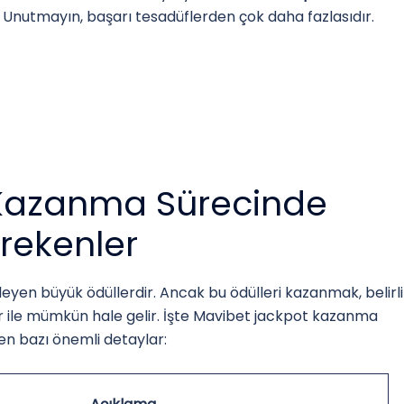
z. Unutmayın, başarı tesadüflerden çok daha fazlasıdır.
Kazanma Sürecinde
rekenler
leyen büyük ödüllerdir. Ancak bu ödülleri kazanmak, belirli
ar ile mümkün hale gelir. İşte Mavibet jackpot kazanma
n bazı önemli detaylar: