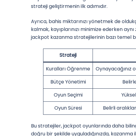
strateji geliştirmenin ilk adımıdır.
Ayrıca, bahis miktarınızı yönetmek de oldukça
kalmak, kayıplarınızı minimize ederken ayn
jackpot kazanma stratejilerinin bazı temel bile
Strateji
Kuralları Öğrenme
Oynayacağınız oy
Bütçe Yönetimi
Belir
Oyun Seçimi
Yüksek
Oyun Süresi
Belirli aralık
Bu stratejiler, jackpot oyunlarında daha bilinç
doğru bir şekilde uyguladığınızda, kazanma iht