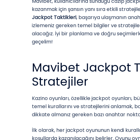
Mavibet, kullanıcılarına sunduğu cazip jackpo
kazanmak için şansın yanı sıra etkili stratej
Jackpot Taktikleri
, başarıya ulaşmanın anah
izlemeniz gereken temel bilgiler ve stratejile
alacağız. İyi bir planlama ve doğru seçimlerl
geçelim!
Mavibet Jackpot Tak
Stratejiler
Kazino oyunları, özellikle jackpot oyunları, 
temel kurallarını ve stratejilerini anlamak, 
dikkate almanız gereken bazı anahtar nokta
İlk olarak, her jackpot oyununun kendi kuralla
koşullarda kazanılacağını belirler. Oyunu oy