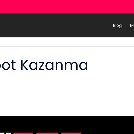
Blog
M
pot Kazanma