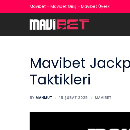
Skip
Mavibet - Mavibet Giriş - Mavibet Üyelik
to
content
Mavibet Jack
Taktikleri
BY
MAHMUT
15 ŞUBAT 2025
MAVIBET