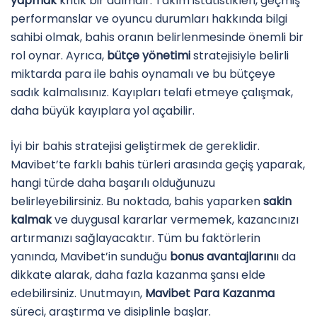
yapmak
kritik bir adımdır. Takım istatistikleri, geçmiş
performanslar ve oyuncu durumları hakkında bilgi
sahibi olmak, bahis oranın belirlenmesinde önemli bir
rol oynar. Ayrıca,
bütçe yönetimi
stratejisiyle belirli
miktarda para ile bahis oynamalı ve bu bütçeye
sadık kalmalısınız. Kayıpları telafi etmeye çalışmak,
daha büyük kayıplara yol açabilir.
İyi bir bahis stratejisi geliştirmek de gereklidir.
Mavibet’te farklı bahis türleri arasında geçiş yaparak,
hangi türde daha başarılı olduğunuzu
belirleyebilirsiniz. Bu noktada, bahis yaparken
sakin
kalmak
ve duygusal kararlar vermemek, kazancınızı
artırmanızı sağlayacaktır. Tüm bu faktörlerin
yanında, Mavibet’in sunduğu
bonus avantajlarını
ı da
dikkate alarak, daha fazla kazanma şansı elde
edebilirsiniz. Unutmayın,
Mavibet Para Kazanma
süreci, araştırma ve disiplinle başlar.