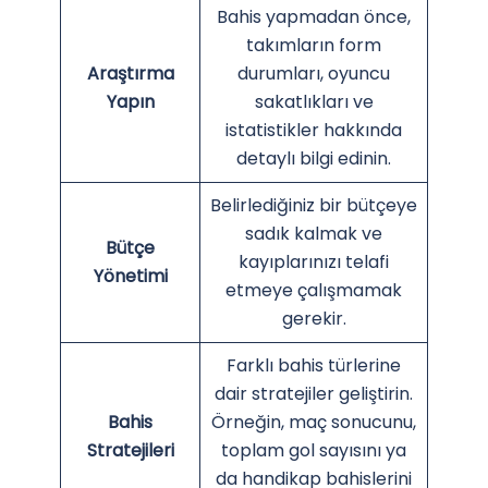
Bahis yapmadan önce,
takımların form
Araştırma
durumları, oyuncu
Yapın
sakatlıkları ve
istatistikler hakkında
detaylı bilgi edinin.
Belirlediğiniz bir bütçeye
sadık kalmak ve
Bütçe
kayıplarınızı telafi
Yönetimi
etmeye çalışmamak
gerekir.
Farklı bahis türlerine
dair stratejiler geliştirin.
Bahis
Örneğin, maç sonucunu,
Stratejileri
toplam gol sayısını ya
da handikap bahislerini