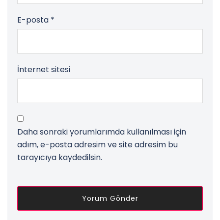
E-posta
*
İnternet sitesi
Daha sonraki yorumlarımda kullanılması için
adım, e-posta adresim ve site adresim bu
tarayıcıya kaydedilsin.