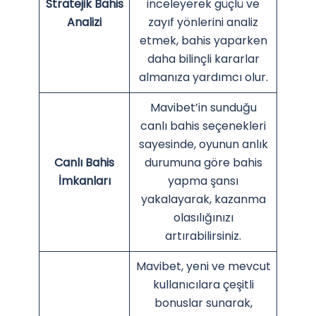
Stratejik Bahis
inceleyerek güçlü ve
Analizi
zayıf yönlerini analiz
etmek, bahis yaparken
daha bilinçli kararlar
almanıza yardımcı olur.
Mavibet’in sunduğu
canlı bahis seçenekleri
sayesinde, oyunun anlık
Canlı Bahis
durumuna göre bahis
İmkanları
yapma şansı
yakalayarak, kazanma
olasılığınızı
artırabilirsiniz.
Mavibet, yeni ve mevcut
kullanıcılara çeşitli
bonuslar sunarak,