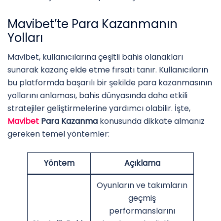
Mavibet’te Para Kazanmanın
Yolları
Mavibet, kullanıcılarına çeşitli bahis olanakları
sunarak kazanç elde etme fırsatı tanır. Kullanıcıların
bu platformda başarılı bir şekilde para kazanmasının
yollarını anlaması, bahis dünyasında daha etkili
stratejiler geliştirmelerine yardımcı olabilir. İşte,
Mavibet
Para Kazanma
konusunda dikkate almanız
gereken temel yöntemler:
Yöntem
Açıklama
Oyunların ve takımların
geçmiş
performanslarını