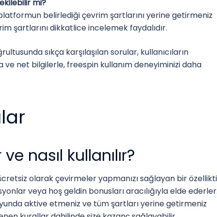
kilebilir mi?
 platformun belirlediği çevrim şartlarını yerine getirmeniz
şartlarını dikkatlice incelemek faydalıdır.
ultusunda sıkça karşılaşılan sorular, kullanıcıların
a ve net bilgilerle, freespin kullanım deneyiminizi daha
lar
ve nasıl kullanılır?
 ücretsiz olarak çevirmeler yapmanızı sağlayan bir özellikti
syonlar veya hoş geldin bonusları aracılığıyla elde ederler
 oyunda aktive etmeniz ve tüm şartları yerine getirmeniz
en kurallar dahilinde size kazanç sağlayabilir.