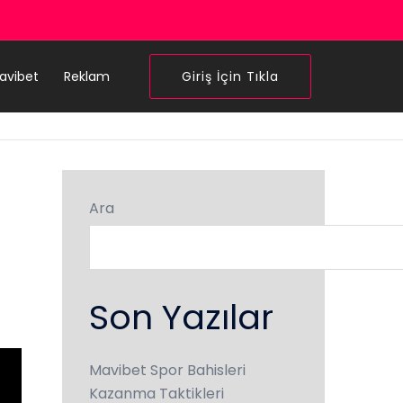
avibet
Reklam
Giriş İçin Tıkla
Ara
Son Yazılar
Mavibet Spor Bahisleri
Kazanma Taktikleri