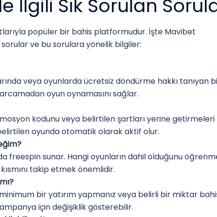
e İlgili Sık Sorulan Sorul
tlarıyla popüler bir bahis platformudur. İşte Mavibet
orular ve bu sorulara yönelik bilgiler:
unlarında veya oyunlarda ücretsiz döndürme hakkı tanıyan b
 harcamadan oyun oynamasını sağlar.
omosyon kodunu veya belirtilen şartları yerine getirmeleri
elirtilen oyunda otomatik olarak aktif olur.
ceğim?
rında freespin sunar. Hangi oyunların dahil olduğunu öğren
kısmını takip etmek önemlidir.
 mı?
 minimum bir yatırım yapmanız veya belirli bir miktar bahi
ampanya için değişiklik gösterebilir.