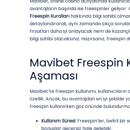
Mavibet, online casino dünyasında kullanıcıl
avantajların başında ise freespinler geliyo
Freespin Kuralları
hakkında bilgi sahibi olma
detaylandırarak, aynı zamanda sıkça sorulan
fırsatları daha iyi anlayacak hem de kazançl
bilgi sahibi olacaksınız. Hazırsanız, freespin
Mavibet Freespin K
Aşaması
Mavibet’te freespin kullanımı, kullanıcıları
özellik. Ancak, bu avantajdan en iyi şekilde y
freespin kullanırken göz önünde bulundurma
Kullanım Süresi
: Freespin’ler, belirli bi
bonuslar geçersiz hale gelebilir.