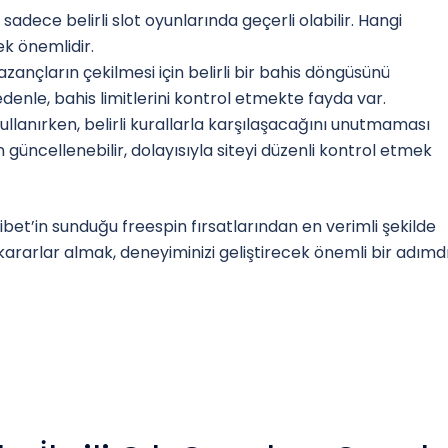
e sadece belirli slot oyunlarında geçerli olabilir. Hangi
ek önemlidir.
kazançların çekilmesi için belirli bir bahis döngüsünü
enle, bahis limitlerini kontrol etmekte fayda var.
i kullanırken, belirli kurallarla karşılaşacağını unutmaması
 güncellenebilir, dolayısıyla siteyi düzenli kontrol etmek
et’in sunduğu freespin fırsatlarından en verimli şekilde
 kararlar almak, deneyiminizi geliştirecek önemli bir adımdı