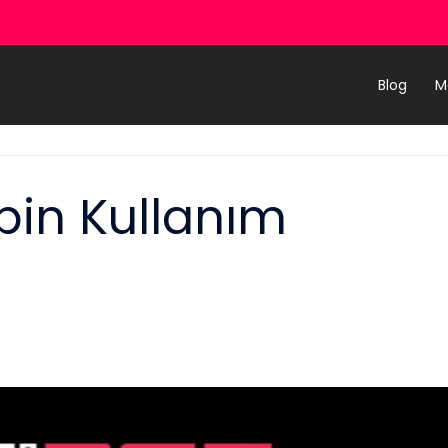
Blog
M
pin Kullanım