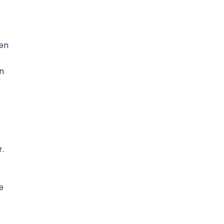
men
in
r.
e