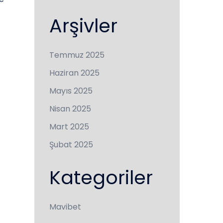
Arşivler
Temmuz 2025
Haziran 2025
Mayıs 2025
Nisan 2025
Mart 2025
Şubat 2025
Kategoriler
Mavibet