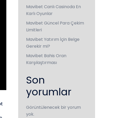
Mavibet Canlı Casinoda En
Karlı Oyunlar
Mavibet Güncel Para Çekim
Limitleri
Mavibet Yatırım İçin Belge
Gerekir mi?
Mavibet Bahis Oran
Karşılaştırması
Son
yorumlar
ot
Görüntülenecek bir yorum
yok.
ve