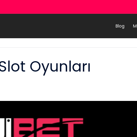
Blog
M
Slot Oyunları