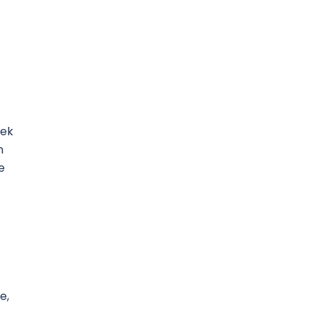
sek
n
e
e,