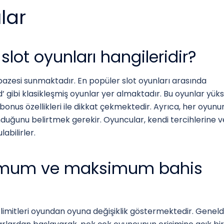
lar
slot oyunları hangileridir?
pazesi sunmaktadır. En popüler slot oyunları arasında
d’ gibi klasikleşmiş oyunlar yer almaktadır. Bu oyunlar yük
itli bonus özellikleri ile dikkat çekmektedir. Ayrıca, her oyunu
nduğunu belirtmek gerekir. Oyuncular, kendi tercihlerine v
abilirler.
inimum ve maksimum bahis
s limitleri oyundan oyuna değişiklik göstermektedir. Geneld