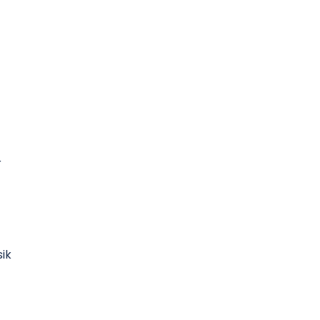
r
sik