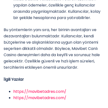
yapılan ödemeler, özellikle genç kullanıcılar
arasında yaygınlaşmaktadır. Kullanıcılar, kolay
bir şekilde hesaplarına para yatırabilirler.
Bu yöntemlerin yanı sıra, her birinin avantajları ve
dezavantajları bulunmaktadır. Kullanıcılar, kendi
bütçelerine ve alışkanlıklarına uygun olan yöntemi
seçerken dikkatli olmalıdır. Böylece, Mavibet Canlı
Casino deneyimleri daha da keyifli ve sorunsuz hale
gelecektir. Özellikle güvenli ve hızlı işlem süreleri,
tercihlerini etkileyen önemli unsurlardır.
İlgili Yazılar
https://mavibetadres.com/
https://mavibetadres.com/