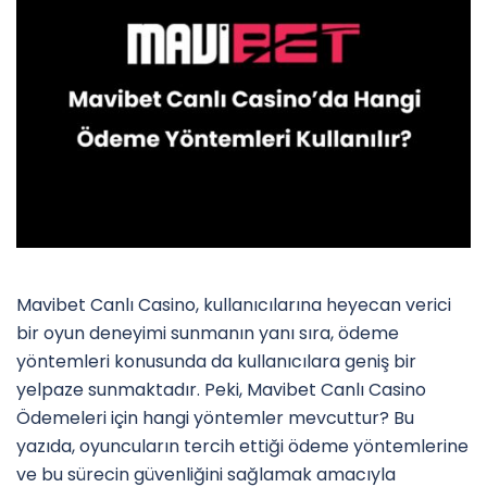
Mavibet Canlı Casino, kullanıcılarına heyecan verici
bir oyun deneyimi sunmanın yanı sıra, ödeme
yöntemleri konusunda da kullanıcılara geniş bir
yelpaze sunmaktadır. Peki, Mavibet Canlı Casino
Ödemeleri için hangi yöntemler mevcuttur? Bu
yazıda, oyuncuların tercih ettiği ödeme yöntemlerine
ve bu sürecin güvenliğini sağlamak amacıyla