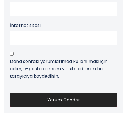
İnternet sitesi
Daha sonraki yorumlarımda kullanılması için
adım, e-posta adresim ve site adresim bu
tarayıcıya kaydedilsin.