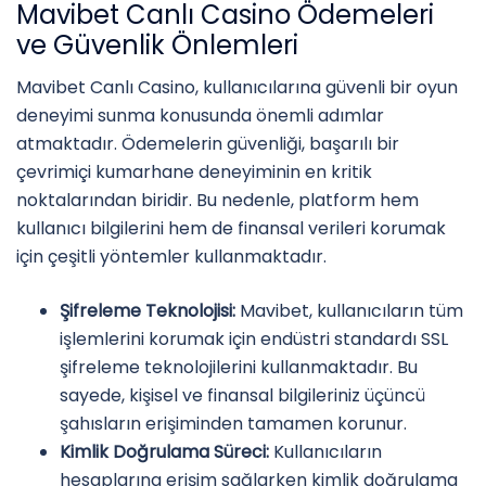
Mavibet Canlı Casino Ödemeleri
ve Güvenlik Önlemleri
Mavibet Canlı Casino, kullanıcılarına güvenli bir oyun
deneyimi sunma konusunda önemli adımlar
atmaktadır. Ödemelerin güvenliği, başarılı bir
çevrimiçi kumarhane deneyiminin en kritik
noktalarından biridir. Bu nedenle, platform hem
kullanıcı bilgilerini hem de finansal verileri korumak
için çeşitli yöntemler kullanmaktadır.
Şifreleme Teknolojisi:
Mavibet, kullanıcıların tüm
işlemlerini korumak için endüstri standardı SSL
şifreleme teknolojilerini kullanmaktadır. Bu
sayede, kişisel ve finansal bilgileriniz üçüncü
şahısların erişiminden tamamen korunur.
Kimlik Doğrulama Süreci:
Kullanıcıların
hesaplarına erişim sağlarken kimlik doğrulama