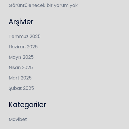
Görüntülenecek bir yorum yok.
Arşivler
Temmuz 2025
Haziran 2025
Mayıs 2025
Nisan 2025
Mart 2025
Şubat 2025
Kategoriler
Mavibet