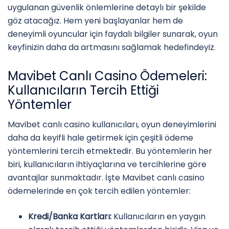
uygulanan güvenlik önlemlerine detaylı bir şekilde
göz atacağız. Hem yeni başlayanlar hem de
deneyimli oyuncular için faydalı bilgiler sunarak, oyun
keyfinizin daha da artmasını sağlamak hedefindeyiz.
Mavibet Canlı Casino Ödemeleri:
Kullanıcıların Tercih Ettiği
Yöntemler
Mavibet canlı casino kullanıcıları, oyun deneyimlerini
daha da keyifli hale getirmek için çeşitli ödeme
yöntemlerini tercih etmektedir. Bu yöntemlerin her
biri, kullanıcıların ihtiyaçlarına ve tercihlerine göre
avantajlar sunmaktadır. İşte Mavibet canlı casino
ödemelerinde en çok tercih edilen yöntemler:
Kredi/Banka Kartları:
Kullanıcıların en yaygın