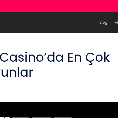
Blog
M
 Casino’da En Çok
unlar