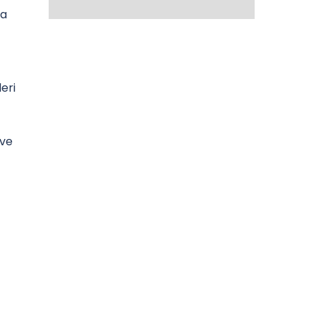
ra
eri
 ve