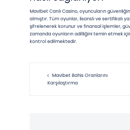
Mavibet Canlı Casino, oyuncuların güvenliği
almıştır. Tüm oyunlar, lisanslı ve sertifikalı ya
şifrelenerek korunur ve finansal işlemler, güv
zamanda oyunların adilliğini temin etmek içi
kontrol edilmektedir.
Post
Mavibet Bahis Oranlarını
navigation
Karşılaştırma