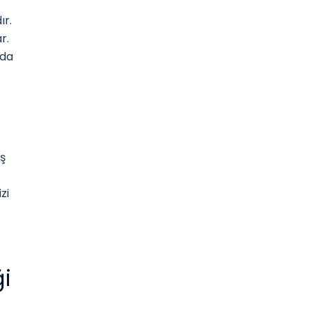
ır.
r.
rda
iş
zi
i