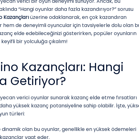
heyecan verici bir oyun deneyimi sunuyor. Ancak, bu
klında “Hangi oyunlar daha fazla kazandırıyor?” sorusu
o Kazançları
üzerine odaklanarak, en çok kazandıran
 hem de deneyimli oyuncular için tavsiyelerle dolu olan b
 kazanç elde edebileceğinizi gösterirken, popüler oyunların
keyifli bir yolculuğa çıkalım!
ino Kazançları: Hangi
a Getiriyor?
eyecan verici oyunlar sunarak kazanç elde etme fırsatları
daha yüksek kazanç potansiyeline sahip olabilir. İşte, yük
un türleri:
e dinamik olan bu oyunlar, genellikle en yüksek ödemeleri
 kazançlar vaat eder.