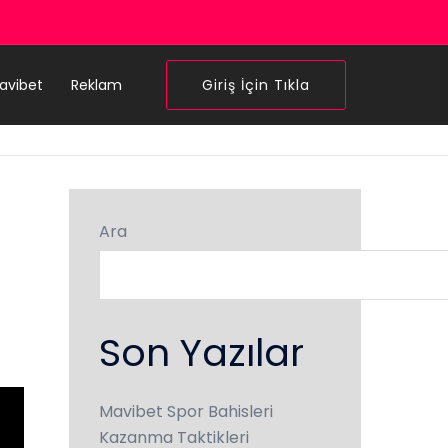
avibet
Reklam
Giriş İçin Tıkla
Ara
Son Yazılar
Mavibet Spor Bahisleri
Kazanma Taktikleri