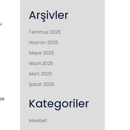
Arşivler
u
Temmuz 2025
Haziran 2025
Mayıs 2025
Nisan 2025
Mart 2025
Şubat 2025
sek
Kategoriler
Mavibet