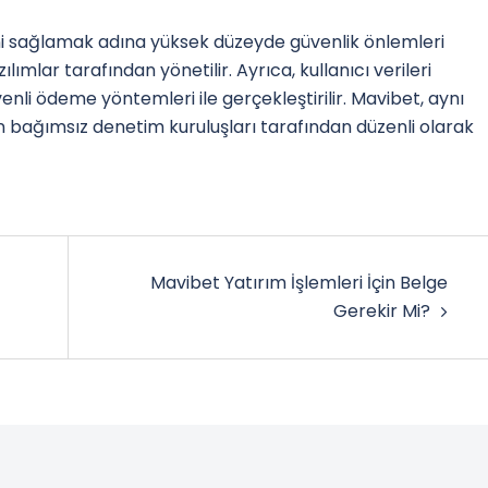
ni sağlamak adına yüksek düzeyde güvenlik önlemleri
zılımlar tarafından yönetilir. Ayrıca, kullanıcı verileri
enli ödeme yöntemleri ile gerçekleştirilir. Mavibet, aynı
n bağımsız denetim kuruluşları tarafından düzenli olarak
Mavibet Yatırım İşlemleri İçin Belge
Gerekir Mi?