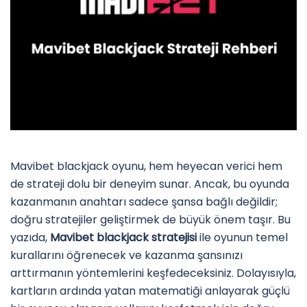
Mavibet blackjack oyunu, hem heyecan verici hem
de strateji dolu bir deneyim sunar. Ancak, bu oyunda
kazanmanın anahtarı sadece şansa bağlı değildir;
doğru stratejiler geliştirmek de büyük önem taşır. Bu
yazıda,
Mavibet blackjack stratejisi
ile oyunun temel
kurallarını öğrenecek ve kazanma şansınızı
arttırmanın yöntemlerini keşfedeceksiniz. Dolayısıyla,
kartların ardında yatan matematiği anlayarak güçlü