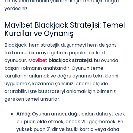
bir oyuncu olmanın yollarını keşfetmek için doğru
yerdesiniz.
Mavibet Blackjack Stratejisi: Temel
Kurallar ve Oynanış
Blackjack, hem stratejik düşünmeyi hem de şans
faktörünü bir araya getiren popüler bir kart
oyunudur.
Mavibet
blackjack stratejisi
, bu oyunda
başarılı olmanın anahtarıdır. Oyunun temel
kurallarını anlamak ve doğru oynama tekniklerini
uygulamak, kazanma şansınızı önemli ölçüde
artırabilir. İşte bu stratejiyi anlamak için bilmeniz
gereken temel unsurlar:
Amaç
: Oyunun amacı, dağıtıcıdan daha yüksek
bir puan elde etmek, ancak 21’i geçmemek. En
yüksek puan 21’dir ve bu, iki kartla veya daha