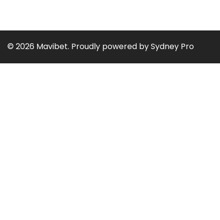
© 2026 Mavibet. Proudly powered by
Sydney Pro