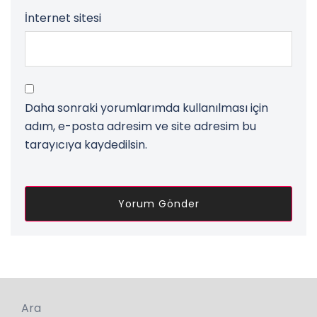
İnternet sitesi
Daha sonraki yorumlarımda kullanılması için
adım, e-posta adresim ve site adresim bu
tarayıcıya kaydedilsin.
Ara