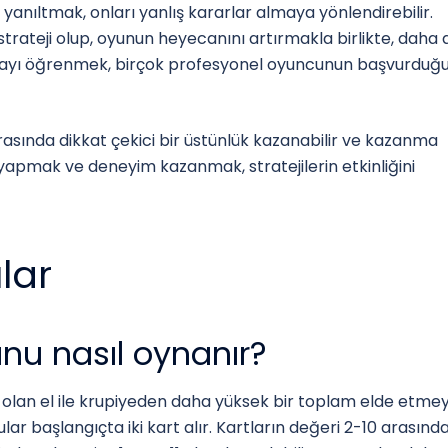
i yanıltmak, onları yanlış kararlar almaya yönlendirebilir.
 strateji olup, oyunun heyecanını artırmakla birlikte, daha 
ymayı öğrenmek, birçok profesyonel oyuncunun başvurduğ
rasında dikkat çekici bir üstünlük kazanabilir ve kazanma
ik yapmak ve deneyim kazanmak, stratejilerin etkinliğini
lar
nu nasıl oynanır?
n olan el ile krupiyeden daha yüksek bir toplam elde etme
lar başlangıçta iki kart alır. Kartların değeri 2-10 arasınd