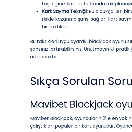
taşıdığınız kartlar hakkında rakipleriniz
Kart Sayma Tekniği:
Bu oldukça ileri bir
riskle kazanma şansı sağlar. Kart sa
bir taktiktir.
Bu taktikleri uygulayarak, blackjack oyunu sı
şansınızı artırabilirsiniz. Unutmayın ki, prat
artıracaktır.
Sıkça Sorulan Soru
Mavibet Blackjack oyu
Mavibet Blackjack, oyuncuların 21’e en yakı
çalıştıkları popüler bir kart oyunudur. Oyuncu