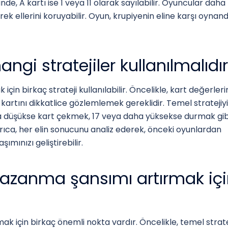
nde, A kartı ise 1 veya 11 olarak sayılabilir. Oyuncular daha
rek ellerini koruyabilir. Oyun, krupiyenin eline karşı oynand
ngi stratejiler kullanılmalıdı
in birkaç strateji kullanılabilir. Öncelikle, kart değerleri
 kartını dikkatlice gözlemlemek gereklidir. Temel stratejiyi
a düşükse kart çekmek, 17 veya daha yüksekse durmak gib
rıca, her elin sonucunu analiz ederek, önceki oyunlardan
ımınızı geliştirebilir.
kazanma şansımı artırmak iç
k için birkaç önemli nokta vardır. Öncelikle, temel strate