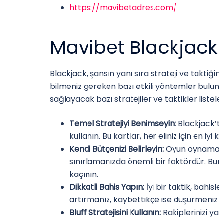
https://mavibetadres.com/
Mavibet Blackjack T
Blackjack, şansın yanı sıra strateji ve takti
bilmeniz gereken bazı etkili yöntemler bulu
sağlayacak bazı stratejiler ve taktikler listel
Temel Stratejiyi Benimseyin:
Blackjack’t
kullanın. Bu kartlar, her eliniz için en iy
Kendi Bütçenizi Belirleyin:
Oyun oynamaya
sınırlamanızda önemli bir faktördür. Bu
kaçının.
Dikkatli Bahis Yapın:
İyi bir taktik, bahis
artırmanız, kaybettikçe ise düşürmeniz 
Bluff Stratejisini Kullanın:
Rakiplerinizi 