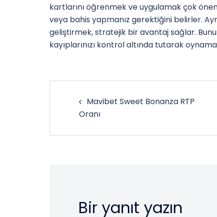
kartlarını öğrenmek ve uygulamak çok önemli
veya bahis yapmanız gerektiğini belirler. Ay
geliştirmek, stratejik bir avantaj sağlar. B
kayıplarınızı kontrol altında tutarak oynama
Post
Mavibet Sweet Bonanza RTP
navigation
Oranı
Bir yanıt yazın