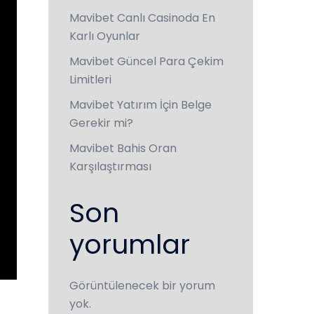
Mavibet Canlı Casinoda En
Karlı Oyunlar
Mavibet Güncel Para Çekim
Limitleri
Mavibet Yatırım İçin Belge
Gerekir mi?
Mavibet Bahis Oran
Karşılaştırması
Son
yorumlar
Görüntülenecek bir yorum
yok.